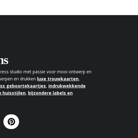
ns
rpress studio met passie voor mooi ontwerp en
twerpen en drukken
luxe trouwkaarten
,
ess geboortekaartjes
,
indrukwekkende
 huisstijlen
,
bijzondere labels en