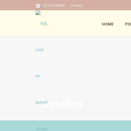
023-5378460
Contact
HOME
PO
Bestellen