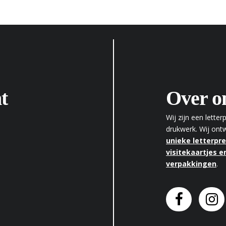
t
Over o
Wij zijn een lette
drukwerk. Wij on
unieke letterpr
visitekaartjes en
verpakkingen
.