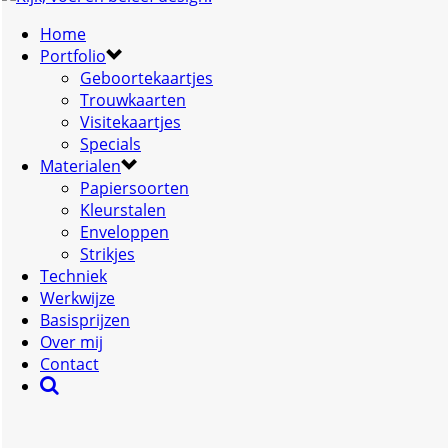
Home
Portfolio
Geboortekaartjes
Trouwkaarten
Visitekaartjes
Specials
Materialen
Papiersoorten
Kleurstalen
Enveloppen
Strikjes
Techniek
Werkwijze
Basisprijzen
Over mij
Contact