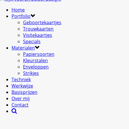
Home
Portfolio
Geboortekaartjes
Trouwkaarten
Visitekaartjes
Specials
Materialen
Papiersoorten
Kleurstalen
Enveloppen
Strikjes
Techniek
Werkwijze
Basisprijzen
Over mij
Contact