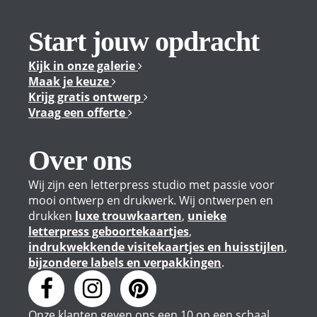
Start jouw opdracht
Kijk in onze galerie
Maak je keuze
Krijg gratis ontwerp
Vraag een offerte
Over ons
Wij zijn een letterpress studio met passie voor
mooi ontwerp en drukwerk. Wij ontwerpen en
drukken
luxe trouwkaarten
,
unieke
letterpress geboortekaartjes
,
indrukwekkende visitekaartjes en huisstijlen
,
bijzondere labels en verpakkingen
.
Onze klanten geven
ons
een
10
op een schaal