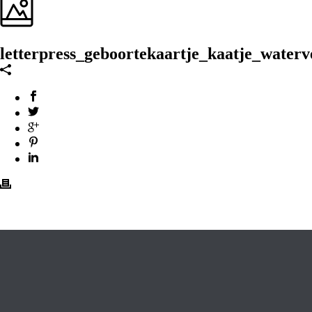
letterpress_geboortekaartje_kaatje_water