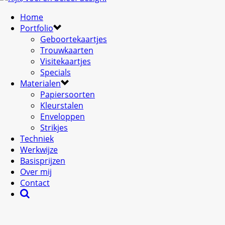
Home
Portfolio
Geboortekaartjes
Trouwkaarten
Visitekaartjes
Specials
Materialen
Papiersoorten
Kleurstalen
Enveloppen
Strikjes
Techniek
Werkwijze
Basisprijzen
Over mij
Contact