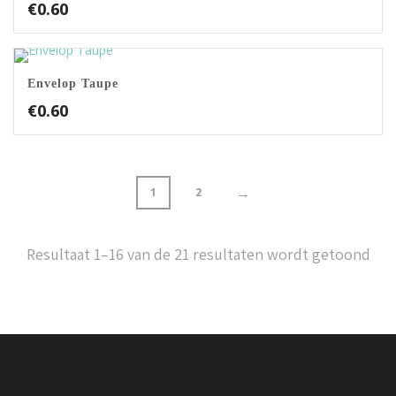
€
0.60
Envelop Taupe
€
0.60
→
1
2
Resultaat 1–16 van de 21 resultaten wordt getoond