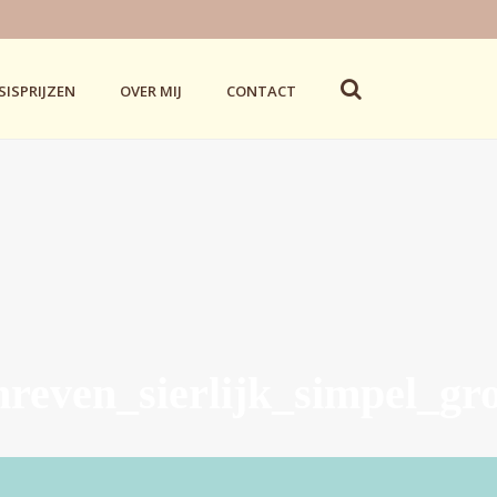
SISPRIJZEN
OVER MIJ
CONTACT
reven_sierlijk_simpel_gro