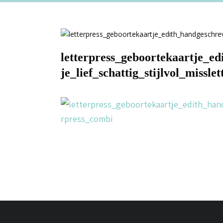
letterpress_geboortekaartje_e
je_lief_schattig_stijlvol_missl