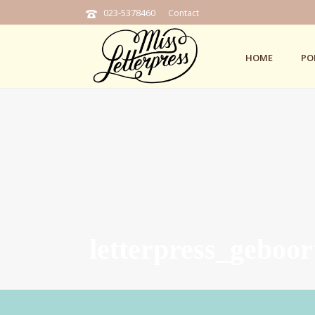
023-5378460
Contact
HOME
PO
letterpress_geboor