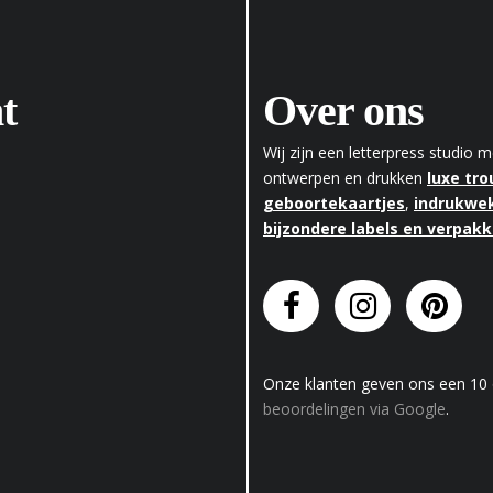
t
Over ons
Wij zijn een letterpress studio
ontwerpen en drukken
luxe tr
geboortekaartjes
,
indrukwek
bijzondere labels en verpak
Onze klanten geven
ons
een
10
beoordelingen via Google
.