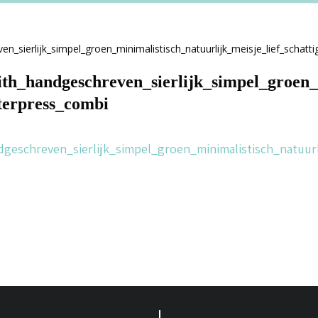
dith_handgeschreven_sierlijk_simpel_groen_
etterpress_combi