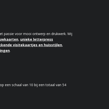
 met passie voor mooi ontwerp en drukwerk. Wij
ouwkaarten
,
unieke letterpress
kende visitekaartjes en huisstijlen
,
kingen
.
op een schaal van
10
bij een totaal van
54