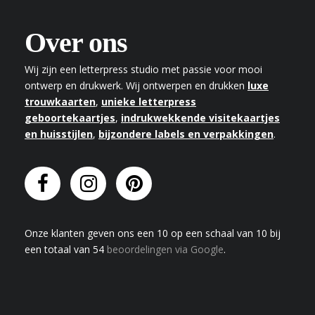
Over ons
Wij zijn een letterpress studio met passie voor mooi
ontwerp en drukwerk. Wij ontwerpen en drukken
luxe
trouwkaarten
,
unieke letterpress
geboortekaartjes
,
indrukwekkende visitekaartjes
en huisstijlen
,
bijzondere labels en verpakkingen
.
Onze klanten geven
ons
een
10
op een schaal van
10
bij
een totaal van
54
beoordelingen via Google
.