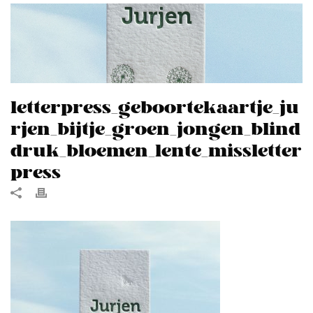
letterpress_geboortekaartje_ju
rjen_bijtje_groen_jongen_blind
druk_bloemen_lente_missletter
press