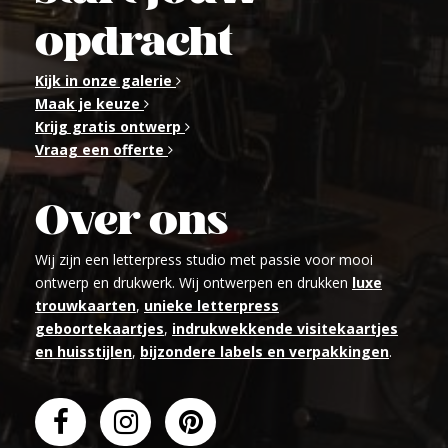
opdracht
Kijk in onze galerie
Maak je keuze
Krijg gratis ontwerp
Vraag een offerte
Over ons
Wij zijn een letterpress studio met passie voor mooi
ontwerp en drukwerk. Wij ontwerpen en drukken
luxe
trouwkaarten
,
unieke letterpress
geboortekaartjes
,
indrukwekkende visitekaartjes
en huisstijlen
,
bijzondere labels en verpakkingen
.