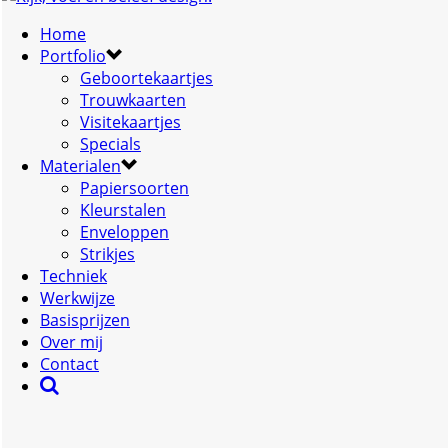
Home
Portfolio
Geboortekaartjes
Trouwkaarten
Visitekaartjes
Specials
Materialen
Papiersoorten
Kleurstalen
Enveloppen
Strikjes
Techniek
Werkwijze
Basisprijzen
Over mij
Contact