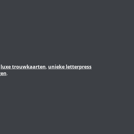
n
luxe trouwkaarten
,
unieke letterpress
gen
.