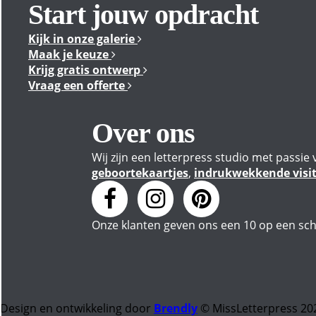
Start jouw opdracht
Kijk in onze galerie
Maak je keuze
Krijg gratis ontwerp
Vraag een offerte
Over ons
Wij zijn een letterpress studio met pass
geboortekaartjes
,
indrukwekkende visite
Onze klanten geven
ons
een
10
op een sch
Design en ontwikkeling door
Brendly
© MissLetterpress 20