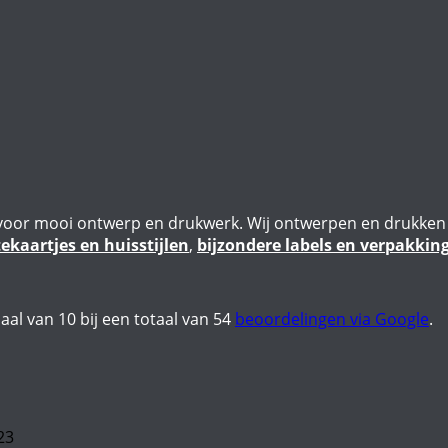
ie voor mooi ontwerp en drukwerk. Wij ontwerpen en drukke
kaartjes en huisstijlen
,
bijzondere labels en verpakkin
aal van
10
bij een totaal van
54
beoordelingen via Google
.
23