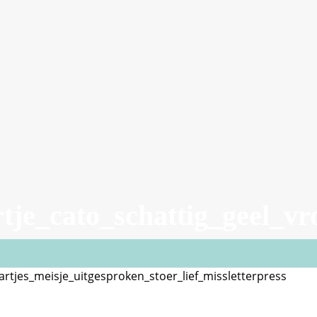
tje_cato_schattig_geel_vr