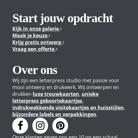
Start jouw opdracht
Kijk in onze galerie
Maak je keuze
Krijg gratis ontwerp
Vraag een offerte
Over ons
Wij zijn een letterpress studio met passie voor
mooi ontwerp en drukwerk. Wij ontwerpen en
drukken
luxe trouwkaarten
,
unieke
letterpress geboortekaartjes
,
indrukwekkende visitekaartjes en huisstijlen
,
bijzondere labels en verpakkingen
.
Onze klanten geven
ons
een
10
op een schaal