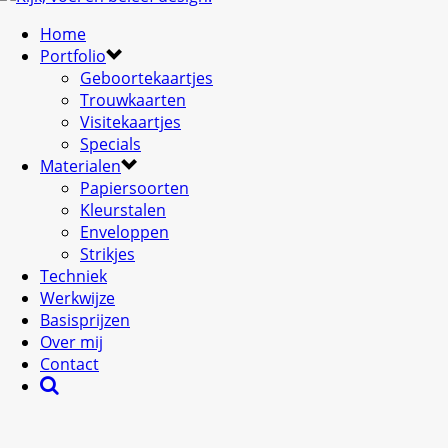
Home
Portfolio
Geboortekaartjes
Trouwkaarten
Visitekaartjes
Specials
Materialen
Papiersoorten
Kleurstalen
Enveloppen
Strikjes
Techniek
Werkwijze
Basisprijzen
Over mij
Contact