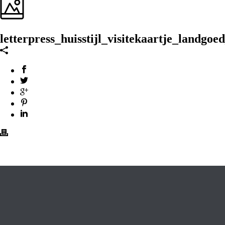
letterpress_huisstijl_visitekaartje_landgo