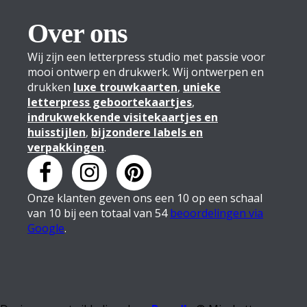
Over ons
Wij zijn een letterpress studio met passie voor
mooi ontwerp en drukwerk. Wij ontwerpen en
drukken
luxe trouwkaarten
,
unieke
letterpress geboortekaartjes
,
indrukwekkende visitekaartjes en
huisstijlen
,
bijzondere labels en
verpakkingen
.
Onze klanten geven
ons
een
10
op een schaal
van
10
bij een totaal van
54
beoordelingen via
Google
.