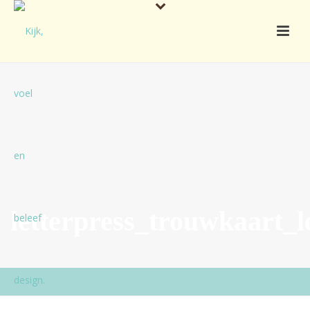
letterpress_trouwkaart_l