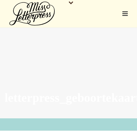
letterpress_geboortekaa