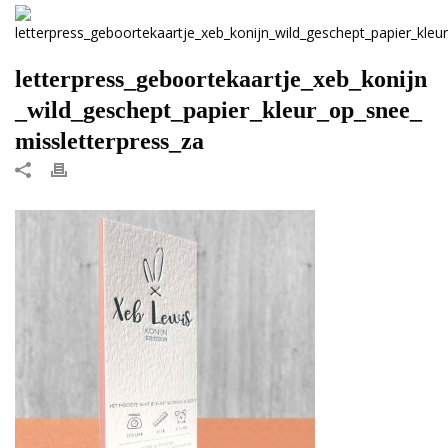
letterpress_geboortekaartje_xeb_konijn
_wild_geschept_papier_kleur_op_snee_
missletterpress_za