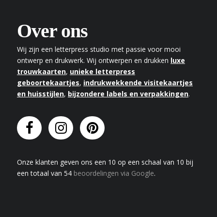
Over ons
Wij zijn een letterpress studio met passie voor mooi
ontwerp en drukwerk. Wij ontwerpen en drukken
luxe
trouwkaarten
,
unieke letterpress
geboortekaartjes
,
indrukwekkende visitekaartjes
en huisstijlen
,
bijzondere labels en verpakkingen
.
Onze klanten geven
ons
een
10
op een schaal van
10
bij
een totaal van
54
beoordelingen via Google
.