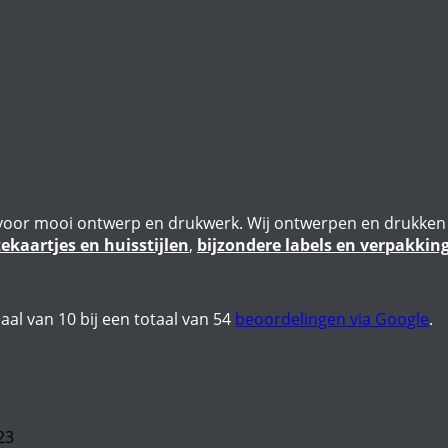
ie voor mooi ontwerp en drukwerk. Wij ontwerpen en drukke
kaartjes en huisstijlen
,
bijzondere labels en verpakkin
aal van
10
bij een totaal van
54
beoordelingen via Google
.
23