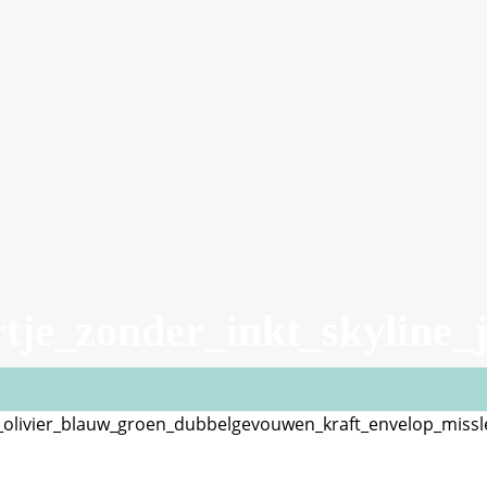
rtje_zonder_inkt_skyline