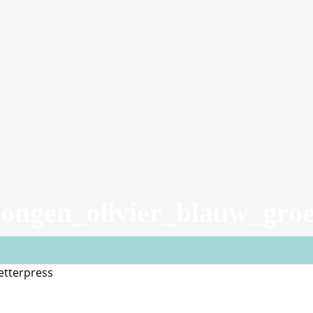
_jongen_olivier_blauw_gr