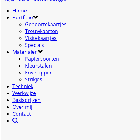
Home
Portfolio
Geboortekaartjes
Trouwkaarten
Visitekaartjes
Specials
Materialen
Papiersoorten
Kleurstalen
Enveloppen
Strikjes
Techniek
Werkwijze
Basisprijzen
Over mij
Contact