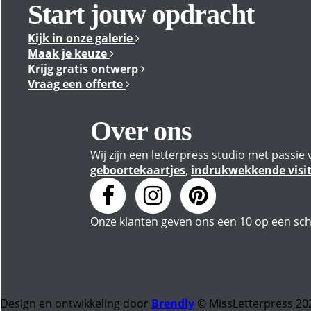
Start jouw opdracht
Kijk in onze galerie
Maak je keuze
Krijg gratis ontwerp
Vraag een offerte
Over ons
Wij zijn een letterpress studio met pass
geboortekaartjes
,
indrukwekkende visite
Onze klanten geven
ons
een
10
op een sch
Design en ontwikkeling door
Brendly
© MissLetterpress 20