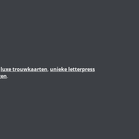
n
luxe trouwkaarten
,
unieke letterpress
gen
.