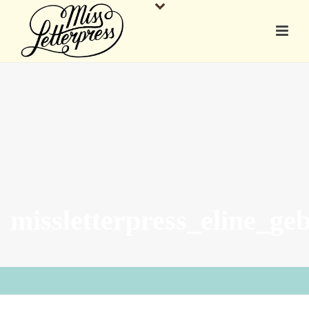
missletterpress_eline_ge