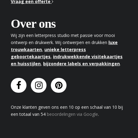
Vraag een offerte
Over ons
Wij zijn een letterpress studio met passie voor mooi
ontwerp en drukwerk. Wij ontwerpen en drukken
luxe
trouwkaarten
,
unieke letterpress
geboortekaartjes
,
indrukwekkende visitekaartjes
en huisstijlen
,
bijzondere labels en verpakkingen
.
Onze klanten geven
ons
een
10
op een schaal van
10
bij
een totaal van
54
beoordelingen via Google
.