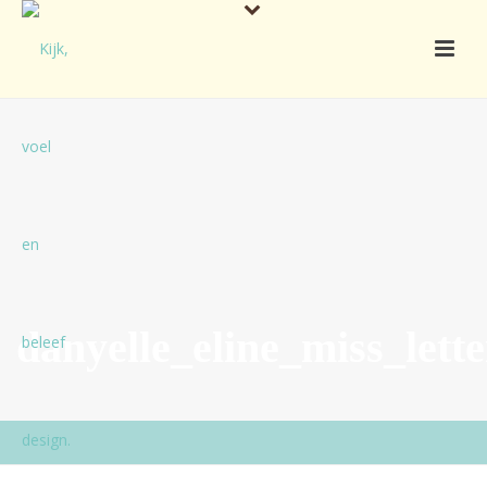
danyelle_eline_miss_let