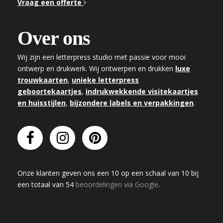
Vraag een offerte
Over ons
Wij zijn een letterpress studio met passie voor mooi
ontwerp en drukwerk. Wij ontwerpen en drukken
luxe
trouwkaarten
,
unieke letterpress
geboortekaartjes
,
indrukwekkende visitekaartjes
en huisstijlen
,
bijzondere labels en verpakkingen
.
Onze klanten geven
ons
een
10
op een schaal van
10
bij
een totaal van
54
beoordelingen via Google
.