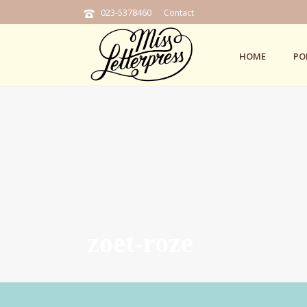
023-5378460
Contact
HOME
PO
zoet-roze