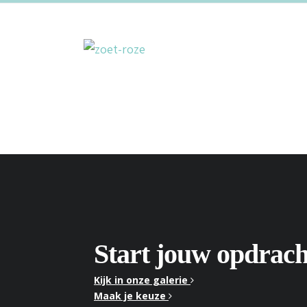
Start jouw opdrach
Kijk in onze galerie
Maak je keuze