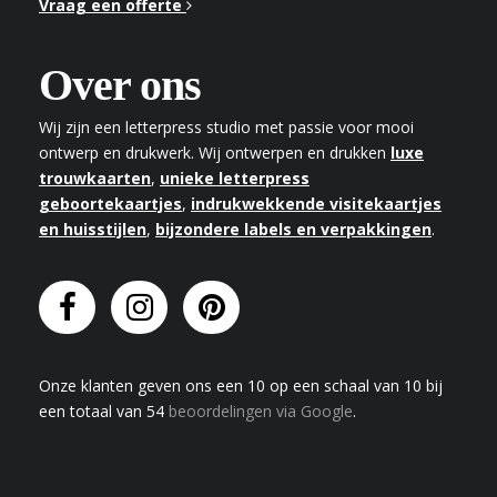
Vraag een offerte
Over ons
Wij zijn een letterpress studio met passie voor mooi
ontwerp en drukwerk. Wij ontwerpen en drukken
luxe
trouwkaarten
,
unieke letterpress
geboortekaartjes
,
indrukwekkende visitekaartjes
en huisstijlen
,
bijzondere labels en verpakkingen
.
Onze klanten geven
ons
een
10
op een schaal van
10
bij
een totaal van
54
beoordelingen via Google
.