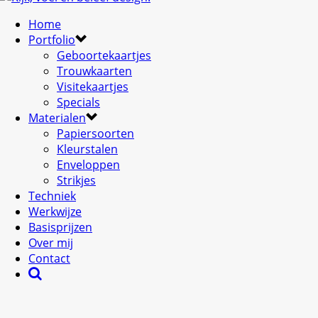
Home
Portfolio
Geboortekaartjes
Trouwkaarten
Visitekaartjes
Specials
Materialen
Papiersoorten
Kleurstalen
Enveloppen
Strikjes
Techniek
Werkwijze
Basisprijzen
Over mij
Contact