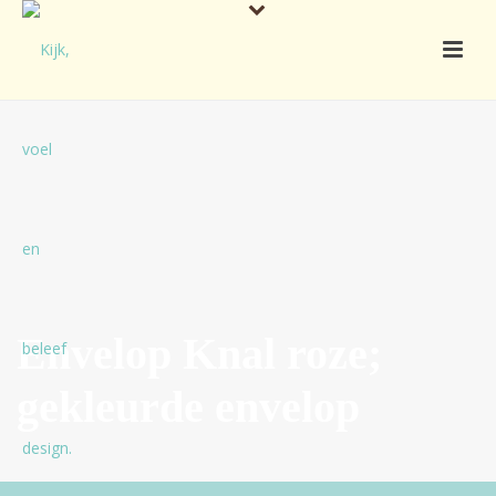
Envelop Knal roze;
gekleurde envelop