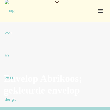
Envelop Abrikoos;
gekleurde envelop