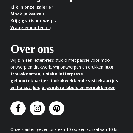
Kijk in onze galerie
Maak je keuze
Krijg gratis ontwerp
Vraag een offerte
Over ons
Wij zijn een letterpress studio met passie voor mooi
ontwerp en drukwerk. Wij ontwerpen en drukken
luxe
trouwkaarten
,
unieke letterpress
geboortekaartjes
,
indrukwekkende visitekaartjes
en huisstijlen
,
bijzondere labels en verpakkingen
.
Onze klanten geven
ons
een
10
op een schaal van
10
bij