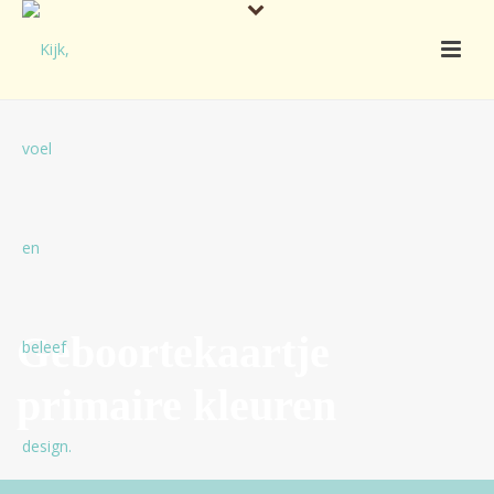
Geboortekaartje
primaire kleuren