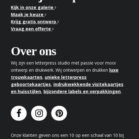
Kijk in onze galerie
Maak je keuze
Krijg gratis ontwerp
Vraag een offerte
Over ons
Wij zijn een letterpress studio met passie voor mooi
ontwerp en drukwerk. Wij ontwerpen en drukken
luxe
trouwkaarten
,
unieke letterpress
geboortekaartjes
,
indrukwekkende visitekaartjes
en huisstijlen
,
bijzondere labels en verpakkingen
.
Onze klanten geven
ons
een
10
op een schaal van
10
bij