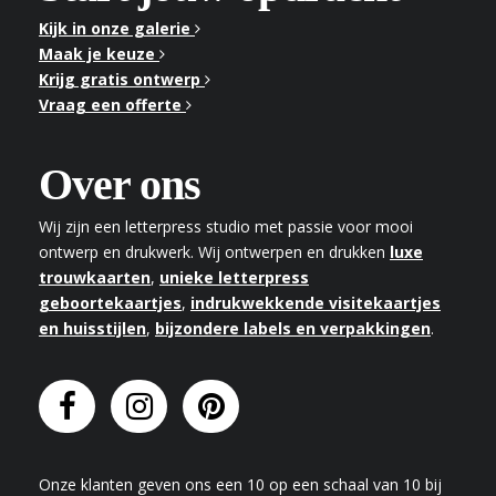
Kijk in onze galerie
Maak je keuze
Krijg gratis ontwerp
Vraag een offerte
Over ons
Wij zijn een letterpress studio met passie voor mooi
ontwerp en drukwerk. Wij ontwerpen en drukken
luxe
trouwkaarten
,
unieke letterpress
geboortekaartjes
,
indrukwekkende visitekaartjes
en huisstijlen
,
bijzondere labels en verpakkingen
.
Onze klanten geven
ons
een
10
op een schaal van
10
bij