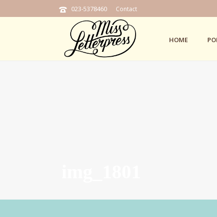
023-5378460
Contact
HOME
PO
img_1801