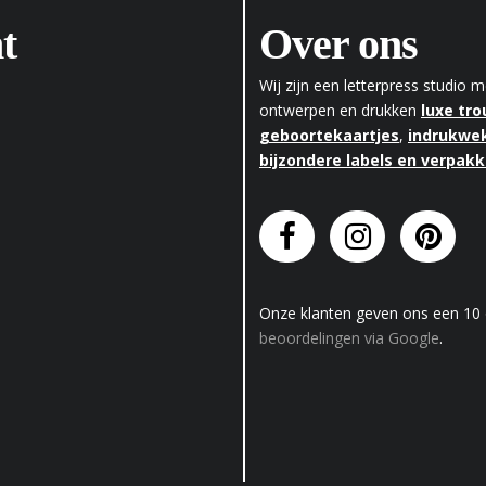
t
Over ons
Wij zijn een letterpress studio
ontwerpen en drukken
luxe tr
geboortekaartjes
,
indrukwek
bijzondere labels en verpak
Onze klanten geven
ons
een
10
beoordelingen via Google
.