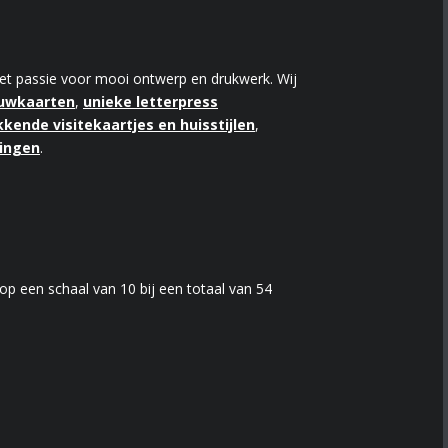
 met passie voor mooi ontwerp en drukwerk. Wij
ouwkaarten
,
unieke letterpress
kende visitekaartjes en huisstijlen
,
kingen
.
op een schaal van
10
bij een totaal van
54