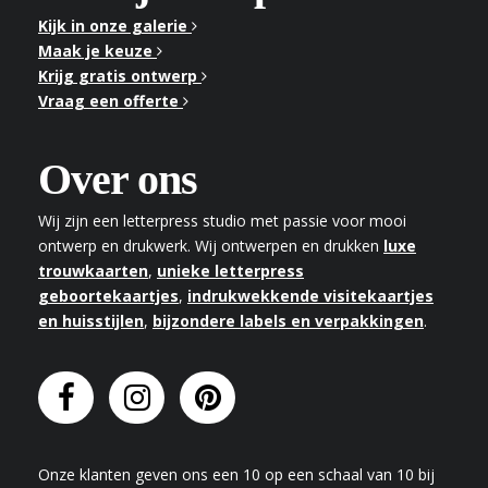
Kijk in onze galerie
Maak je keuze
Krijg gratis ontwerp
Vraag een offerte
Over ons
Wij zijn een letterpress studio met passie voor mooi
ontwerp en drukwerk. Wij ontwerpen en drukken
luxe
trouwkaarten
,
unieke letterpress
geboortekaartjes
,
indrukwekkende visitekaartjes
en huisstijlen
,
bijzondere labels en verpakkingen
.
Onze klanten geven
ons
een
10
op een schaal van
10
bij