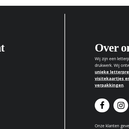
t
Over o
Wij zijn een lette
drukwerk. Wij on
unieke letterpr
visitekaartjes en
verpakkingen
.
Onze klanten gev