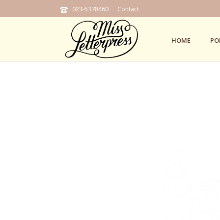
023-5378460
Contact
HOME
PO