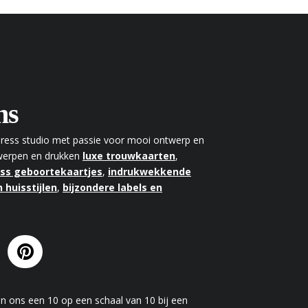
ns
rpress studio met passie voor mooi ontwerp en
twerpen en drukken
luxe trouwkaarten
,
ess geboortekaartjes
,
indrukwekkende
 huisstijlen
,
bijzondere labels en
en
ons
een
10
op een schaal van
10
bij een