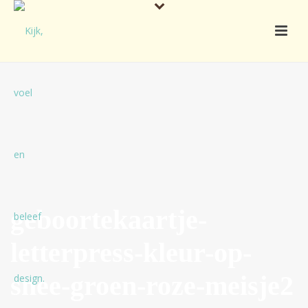
geboortekaartje-
letterpress-kleur-op-
snee-groen-roze-meisje2