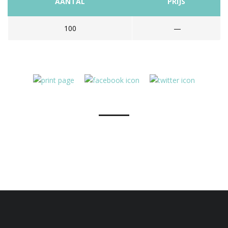
AANTAL
PRIJS
100
—