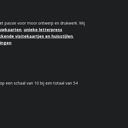
 met passie voor mooi ontwerp en drukwerk. Wij
ouwkaarten
,
unieke letterpress
kende visitekaartjes en huisstijlen
,
kingen
.
op een schaal van
10
bij een totaal van
54