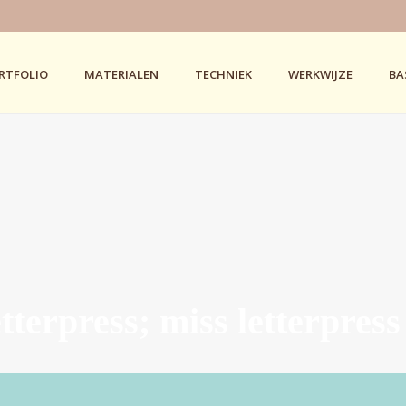
RTFOLIO
MATERIALEN
TECHNIEK
WERKWIJZE
BA
tterpress; miss letterpress