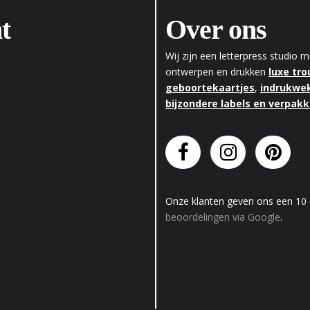
t
Over ons
Wij zijn een letterpress studio
ontwerpen en drukken
luxe tr
geboortekaartjes
,
indrukwek
bijzondere labels en verpak
Onze klanten geven
ons
een
10
beoordelingen via Google
.