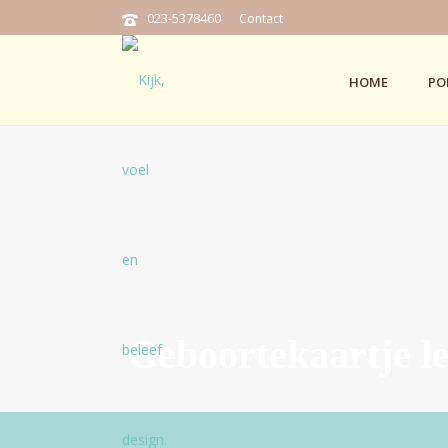
023-5378460
Contact
HOME
PO
Geboortekaartje le