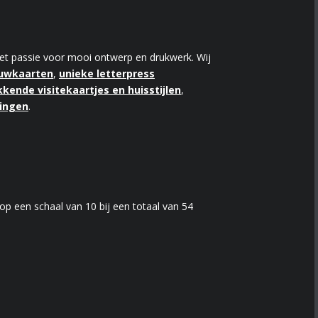
 met passie voor mooi ontwerp en drukwerk. Wij
ouwkaarten
,
unieke letterpress
kende visitekaartjes en huisstijlen
,
kingen
.
op een schaal van
10
bij een totaal van
54