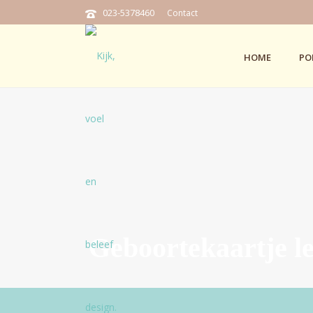
023-5378460
Contact
HOME
PO
Geboortekaartje le