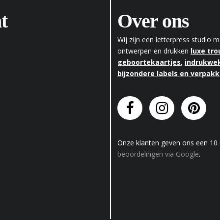
t
Over ons
Wij zijn een letterpress studio
ontwerpen en drukken
luxe tr
geboortekaartjes
,
indrukwek
bijzondere labels en verpak
Onze klanten geven
ons
een
10
beoordelingen via Google
.