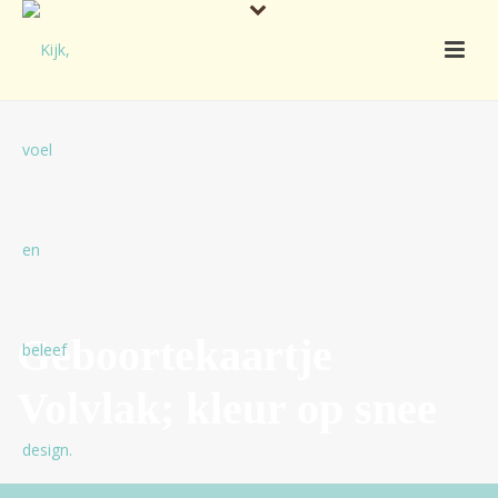
Geboortekaartje
Volvlak; kleur op snee