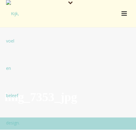
img_7353_jpg