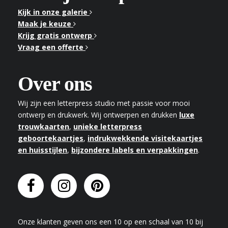
Kijk in onze galerie
Maak je keuze
Krijg gratis ontwerp
Vraag een offerte
Over ons
Wij zijn een letterpress studio met passie voor mooi
ontwerp en drukwerk. Wij ontwerpen en drukken
luxe
trouwkaarten
,
unieke letterpress
geboortekaartjes
,
indrukwekkende visitekaartjes
en huisstijlen
,
bijzondere labels en verpakkingen
.
Onze klanten geven
ons
een
10
op een schaal van
10
bij