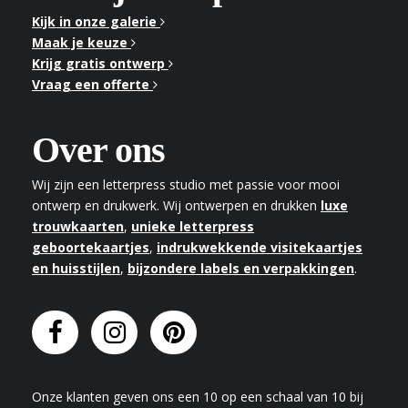
Kijk in onze galerie
Maak je keuze
Krijg gratis ontwerp
Vraag een offerte
Over ons
Wij zijn een letterpress studio met passie voor mooi
ontwerp en drukwerk. Wij ontwerpen en drukken
luxe
trouwkaarten
,
unieke letterpress
geboortekaartjes
,
indrukwekkende visitekaartjes
en huisstijlen
,
bijzondere labels en verpakkingen
.
Onze klanten geven
ons
een
10
op een schaal van
10
bij