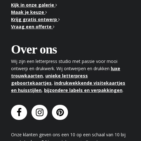
Kijk in onze galerie
Maak je keuze
Krijg gratis ontwerp
Vraag een offerte
Over ons
Wij zijn een letterpress studio met passie voor mooi
ontwerp en drukwerk. Wij ontwerpen en drukken
luxe
trouwkaarten
,
unieke letterpress
geboortekaartjes
,
indrukwekkende visitekaartjes
en huisstijlen
,
bijzondere labels en verpakkingen
.
Onze klanten geven
ons
een
10
op een schaal van
10
bij