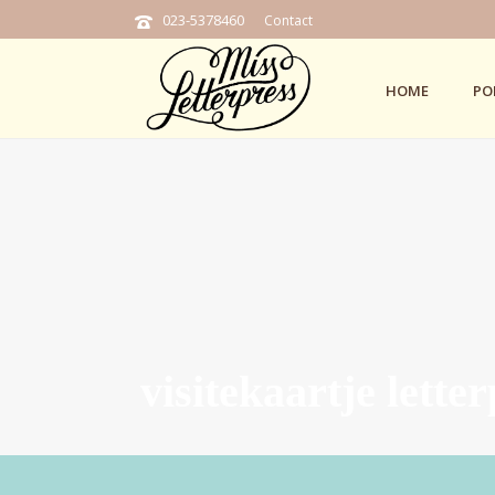
023-5378460
Contact
HOME
PO
visitekaartje lette