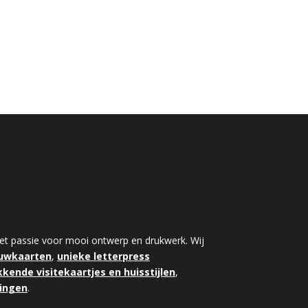
 met passie voor mooi ontwerp en drukwerk. Wij
ouwkaarten
,
unieke letterpress
kende visitekaartjes en huisstijlen
,
kingen
.