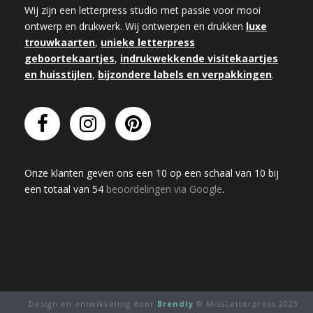
Wij zijn een letterpress studio met passie voor mooi
ontwerp en drukwerk. Wij ontwerpen en drukken
luxe
trouwkaarten
,
unieke letterpress
geboortekaartjes
,
indrukwekkende visitekaartjes
en huisstijlen
,
bijzondere labels en verpakkingen
.
Onze klanten geven
ons
een
10
op een schaal van
10
bij
een totaal van
54
beoordelingen via Google
.
Design en ontwikkeling door
Brendly
© MissLetterpress 2023