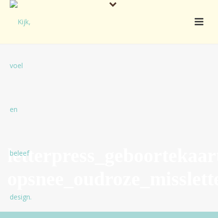
letterpress_geboortekaa
opsnee_oudroze_misslett