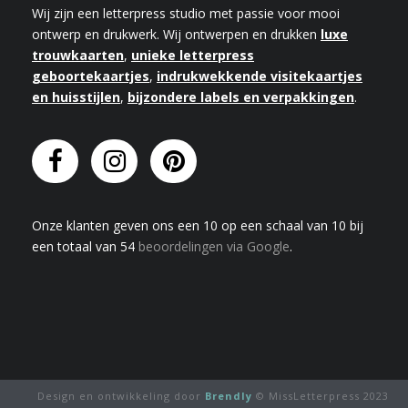
Wij zijn een letterpress studio met passie voor mooi
ontwerp en drukwerk. Wij ontwerpen en drukken
luxe
trouwkaarten
,
unieke letterpress
geboortekaartjes
,
indrukwekkende visitekaartjes
en huisstijlen
,
bijzondere labels en verpakkingen
.
Onze klanten geven
ons
een
10
op een schaal van
10
bij
een totaal van
54
beoordelingen via Google
.
Design en ontwikkeling door
Brendly
© MissLetterpress 2023