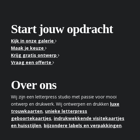
Start jouw opdracht
Kijk in onze galerie
Maak je keuze
Krijg gratis ontwerp
Vraag een offerte
Over ons
Wij zijn een letterpress studio met passie voor mooi
ontwerp en drukwerk. Wij ontwerpen en drukken
luxe
trouwkaarten
,
unieke letterpress
geboortekaartjes
,
indrukwekkende visitekaartjes
en huisstijlen
,
bijzondere labels en verpakkingen
.