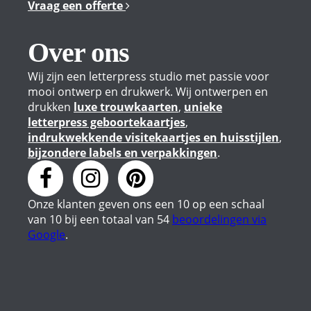
Vraag een offerte
Over ons
Wij zijn een letterpress studio met passie voor
mooi ontwerp en drukwerk. Wij ontwerpen en
drukken
luxe trouwkaarten
,
unieke
letterpress geboortekaartjes
,
indrukwekkende visitekaartjes en huisstijlen
,
bijzondere labels en verpakkingen
.
Onze klanten geven
ons
een
10
op een schaal
van
10
bij een totaal van
54
beoordelingen via
Google
.