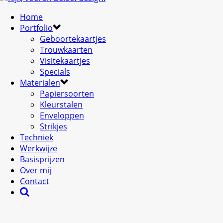
Home
Portfolio
Geboortekaartjes
Trouwkaarten
Visitekaartjes
Specials
Materialen
Papiersoorten
Kleurstalen
Enveloppen
Strikjes
Techniek
Werkwijze
Basisprijzen
Over mij
Contact