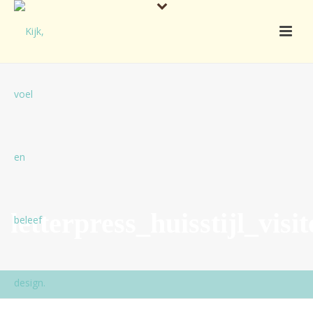
letterpress_huisstijl_vi