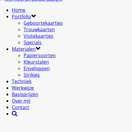
Home
Portfolio
Geboortekaartjes
Trouwkaarten
Visitekaartjes
Specials
Materialen
Papiersoorten
Kleurstalen
Enveloppen
Strikjes
Techniek
Werkwijze
Basisprijzen
Over mij
Contact