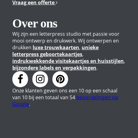
Vraag een offerte
Over ons
Wij zijn een letterpress studio met passie voor
mooi ontwerp en drukwerk. Wij ontwerpen en
drukken
luxe trouwkaarten
,
unieke
letterpress geboortekaartjes
,
indrukwekkende visitekaartjes en huisstijlen
,
bijzondere labels en verpakkingen
.
Onze klanten geven
ons
een
10
op een schaal
van
10
bij een totaal van
54
beoordelingen via
Google
.