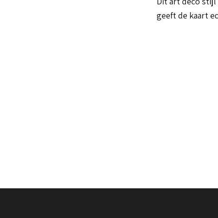
Dit art deco st
geeft de kaart e