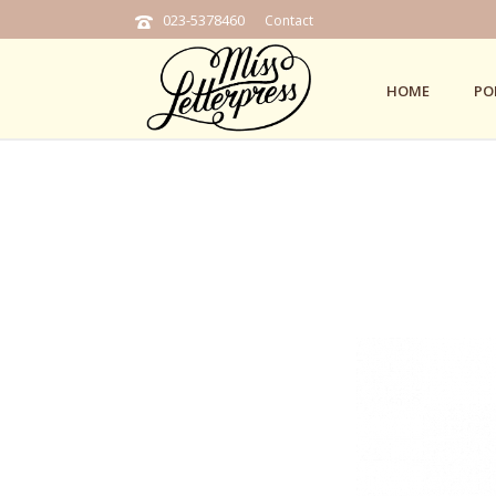
023-5378460
Contact
HOME
PO