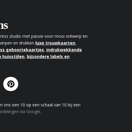
ns
rpress studio met passie voor mooi ontwerp en
twerpen en drukken
luxe trouwkaarten
,
ess geboortekaartjes
,
indrukwekkende
 huisstijlen
,
bijzondere labels en
en
ons
een
10
op een schaal van
10
bij een
rdelingen via Google
.