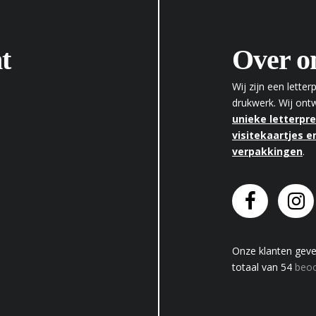
t
Over o
Wij zijn een lette
drukwerk. Wij on
unieke letterpr
visitekaartjes en
verpakkingen
.
Onze klanten gev
totaal van
54
beoo