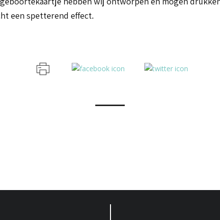
ijl geboortekaartje hebben wij ontworpen en mogen drukken
cht een spetterend effect.