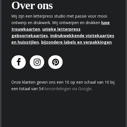
Over ons
Wij zijn een letterpress studio met passie voor mooi
ontwerp en drukwerk. Wij ontwerpen en drukken
luxe
trouwkaarten
,
unieke letterpress
geboortekaartjes
,
indrukwekkende visitekaartjes
en huisstijlen
,
bijzondere labels en verpakkingen
.
Onze klanten geven
ons
een
10
op een schaal van
10
bij
een totaal van
54
beoordelingen via Google
.