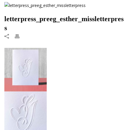
letterpress_preeg_esther_missletterpres
s