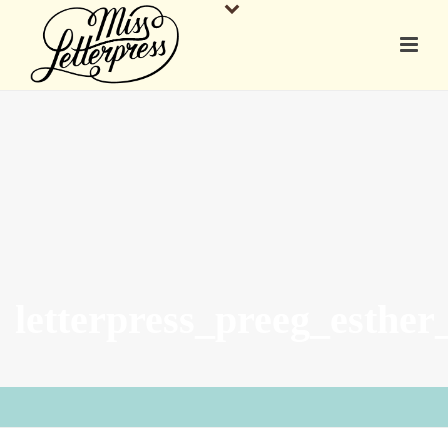
letterpress_preeg_esther