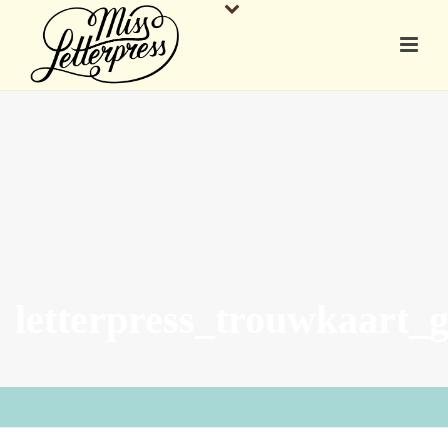
letterpress_trouwkaart_