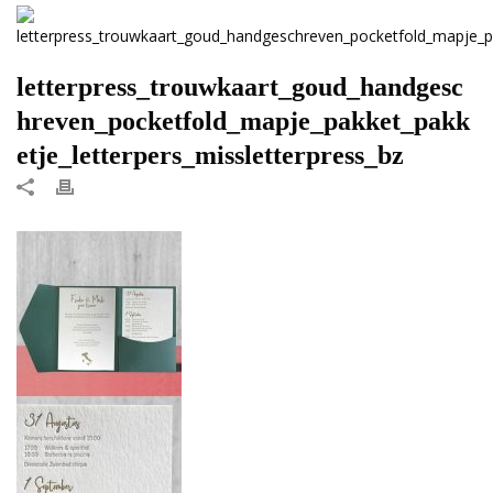
letterpress_trouwkaart_goud_handgesc
hreven_pocketfold_mapje_pakket_pakk
etje_letterpers_missletterpress_bz