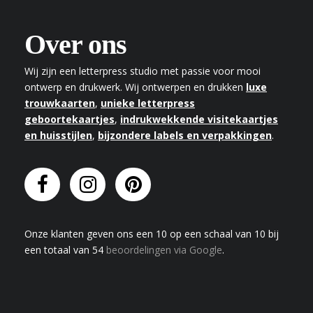
Over ons
Wij zijn een letterpress studio met passie voor mooi
ontwerp en drukwerk. Wij ontwerpen en drukken
luxe
trouwkaarten
,
unieke letterpress
geboortekaartjes
,
indrukwekkende visitekaartjes
en huisstijlen
,
bijzondere labels en verpakkingen
.
Onze klanten geven
ons
een
10
op een schaal van
10
bij
een totaal van
54
beoordelingen via Google
.