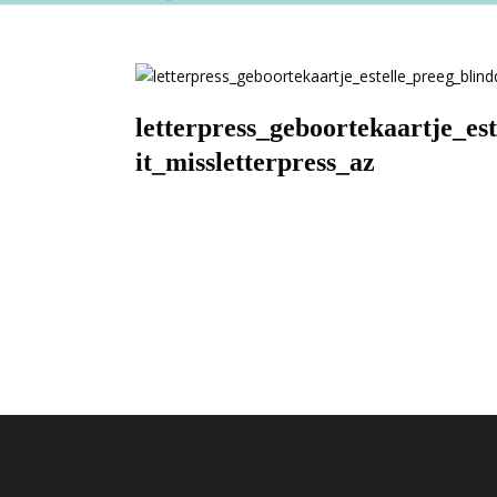
letterpress_geboortekaartje_e
it_missletterpress_az