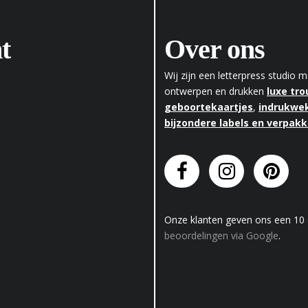
t
Over ons
Wij zijn een letterpress studio
ontwerpen en drukken
luxe tr
geboortekaartjes
,
indrukwek
bijzondere labels en verpak
Onze klanten geven
ons
een
10
beoordelingen via Google
.