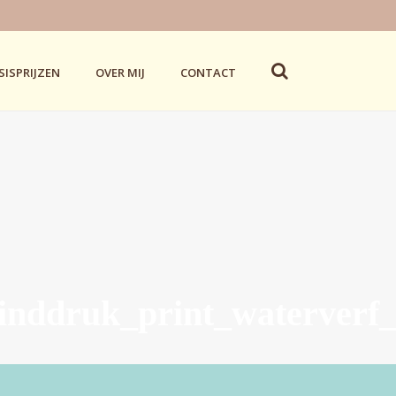
SISPRIJZEN
OVER MIJ
CONTACT
blinddruk_print_waterverf