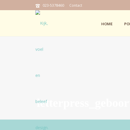
023-5378460
Contact
HOME
PO
letterpress_geboo