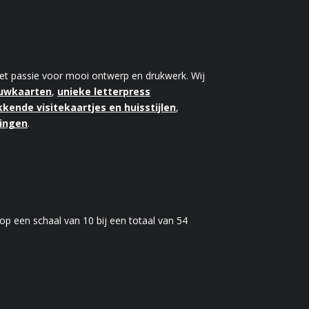
 met passie voor mooi ontwerp en drukwerk. Wij
ouwkaarten
,
unieke letterpress
kende visitekaartjes en huisstijlen
,
kingen
.
op een schaal van
10
bij een totaal van
54