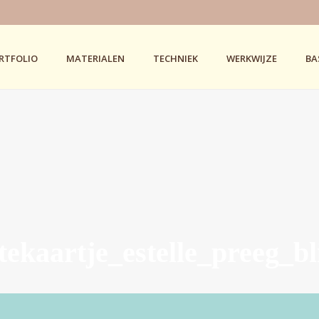
RTFOLIO
MATERIALEN
TECHNIEK
WERKWIJZE
BA
rtekaartje_estelle_preeg_