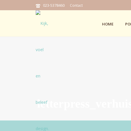
023-5378460
Contact
HOME
PO
letterpress_verhui