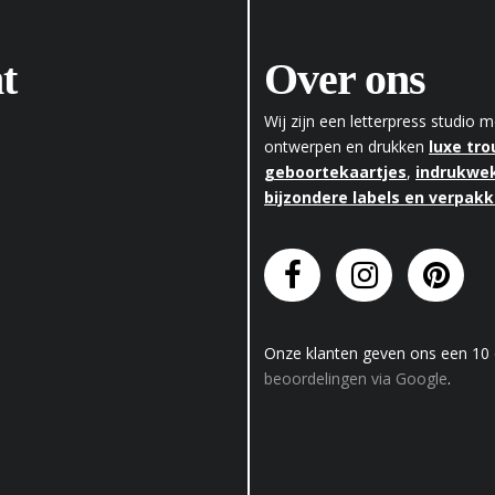
t
Over ons
Wij zijn een letterpress studio
ontwerpen en drukken
luxe tr
geboortekaartjes
,
indrukwek
bijzondere labels en verpak
Onze klanten geven
ons
een
10
beoordelingen via Google
.