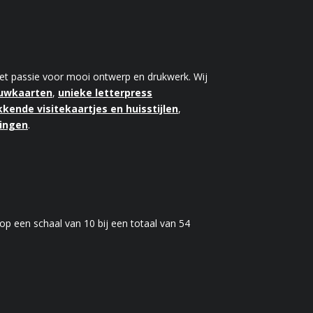
 met passie voor mooi ontwerp en drukwerk. Wij
ouwkaarten
,
unieke letterpress
kende visitekaartjes en huisstijlen
,
kingen
.
op een schaal van
10
bij een totaal van
54