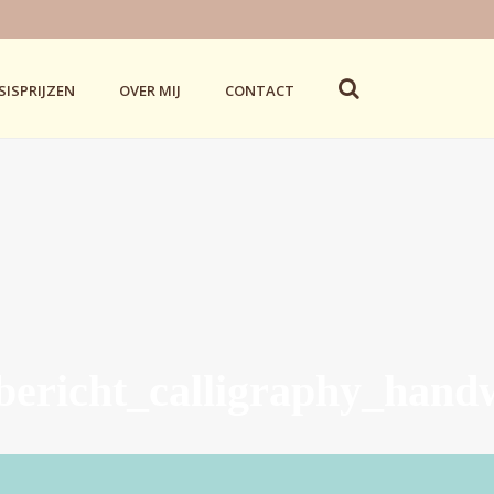
SISPRIJZEN
OVER MIJ
CONTACT
sbericht_calligraphy_hand