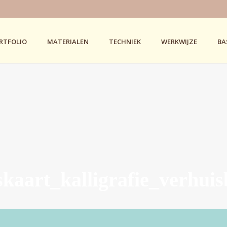
RTFOLIO
MATERIALEN
TECHNIEK
WERKWIJZE
BA
skaart_kalligrafie_verhui