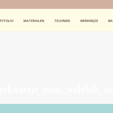
RTFOLIO
MATERIALEN
TECHNIEK
WERKWIJZE
BA
rtekaartje_suus_volvlak_o