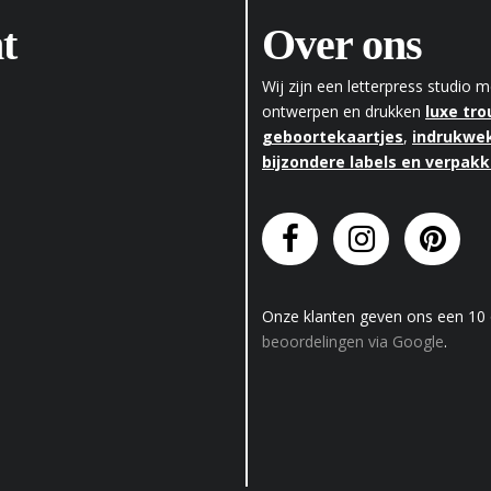
t
Over ons
Wij zijn een letterpress studio
ontwerpen en drukken
luxe tr
geboortekaartjes
,
indrukwek
bijzondere labels en verpak
Onze klanten geven
ons
een
10
beoordelingen via Google
.