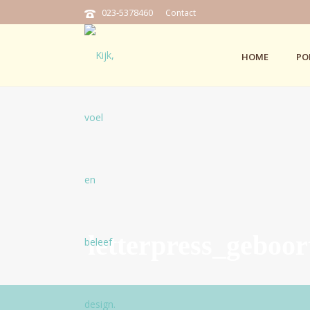
023-5378460
Contact
HOME
PO
letterpress_geboo