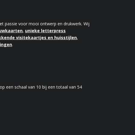
 met passie voor mooi ontwerp en drukwerk. Wij
ouwkaarten
,
unieke letterpress
kende visitekaartjes en huisstijlen
,
kingen
.
op een schaal van
10
bij een totaal van
54