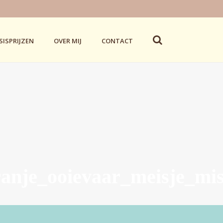
SISPRIJZEN
OVER MIJ
CONTACT
ranje_ooievaar_meisje_mis